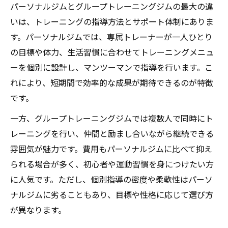
仲間と一緒に続けるパーソナルジムの魅力
パーソナルジムとグループトレーニングジムの最大の違
グループトレーニングで得られる継続のコ
いは、トレーニングの指導方法とサポート体制にありま
ツ
す。パーソナルジムでは、専属トレーナーが一人ひとり
パーソナルジムでグループ利用するメリッ
の目標や体力、生活習慣に合わせてトレーニングメニュ
トとは
ーを個別に設計し、マンツーマンで指導を行います。こ
れにより、短期間で効率的な成果が期待できるのが特徴
グループレッスンでモチベーションが高ま
です。
る理由
パーソナルジムとグループの習慣化しやす
一方、グループトレーニングジムでは複数人で同時にト
さ比較
レーニングを行い、仲間と励まし合いながら継続できる
個別指導とグループ利用どちらが自分向き？
雰囲気が魅力です。費用もパーソナルジムに比べて抑え
られる場合が多く、初心者や運動習慣を身につけたい方
パーソナルジムの個別指導が合う人の特徴
に人気です。ただし、個別指導の密度や柔軟性はパーソ
グループ利用が向いているパーソナルジム
ナルジムに劣ることもあり、目標や性格に応じて選び方
選び
が異なります。
自分に合うパーソナルジムの見極め方