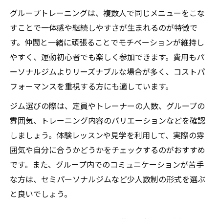
パーソナルジムのセミパーソナル活用ポイ
グループトレーニングは、複数人で同じメニューをこな
ント
すことで一体感や継続しやすさが生まれるのが特徴で
グループ利用とセミパーソナルの違いとは
す。仲間と一緒に頑張ることでモチベーションが維持し
やすく、運動初心者でも楽しく参加できます。費用もパ
パーソナルジムで少人数制を選ぶメリット
ーソナルジムよりリーズナブルな場合が多く、コストパ
セミパーソナルジムの活用で続けやすさUP
フォーマンスを重視する方にも適しています。
通いやすさ重視で選ぶパーソナルジム体験
ジム選びの際は、定員やトレーナーの人数、グループの
通いやすいパーソナルジムの選び方ポイン
雰囲気、トレーニング内容のバリエーションなどを確認
ト
しましょう。体験レッスンや見学を利用して、実際の雰
グループトレーニングで通いやすさを実感
囲気や自分に合うかどうかをチェックするのがおすすめ
続けやすいパーソナルジムを体験してみた
です。また、グループ内でのコミュニケーションが苦手
感想
な方は、セミパーソナルジムなど少人数制の形式を選ぶ
パーソナルジム体験から分かる通いやすさ
と良いでしょう。
の秘訣
グループ利用が通いやすさに与える影響