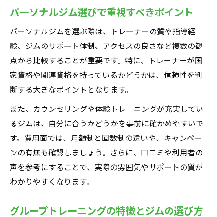
パーソナルジムとグループトレーニング比
パーソナルジム選びで重視すべきポイント
較
パーソナルジムを選ぶ際は、トレーナーの質や指導経
グループトレーニングジムの相性を見極め
験、ジムのサポート体制、アクセスの良さなど複数の観
る方法
点から比較することが重要です。特に、トレーナーが国
ジムが続かない不安に応える選び方
家資格や関連資格を持っているかどうかは、信頼性を判
パーソナルジム選びで継続率を高めるコツ
断する大きなポイントとなります。
グループトレーニングでジム通いが続く理
また、カウンセリングや体験トレーニングが充実してい
由
るジムは、自分に合うかどうかを事前に確かめやすいで
幽霊会員にならないパーソナルジムの特徴
す。費用面では、月額制と回数制の違いや、キャンペー
パーソナルジムで続けやすい仕組みを解説
ンの有無も確認しましょう。さらに、口コミや利用者の
グループ利用でモチベーションを維持する
声を参考にすることで、実際の雰囲気やサポートの質が
方法
わかりやすくなります。
セミパーソナルジムの魅力と活用術
グループトレーニングの特徴とジムの選び方
セミパーソナルジムの特徴と選び方を解説