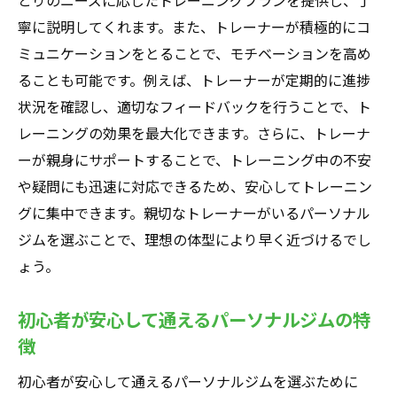
とりのニーズに応じたトレーニングプランを提供し、丁
ニーズに応じたパーソナルトレーニングの
寧に説明してくれます。また、トレーナーが積極的にコ
選び方
ミュニケーションをとることで、モチベーションを高め
北赤羽駅周辺の多様なニーズに応えるジム
ることも可能です。例えば、トレーナーが定期的に進捗
一覧
状況を確認し、適切なフィードバックを行うことで、ト
目的別に選べるパーソナルジムの特徴
レーニングの効果を最大化できます。さらに、トレーナ
多様なトレーニングオプションがあるジム
ーが親身にサポートすることで、トレーニング中の不安
自分に最適なジムを見つける北赤羽駅周辺のパ
や疑問にも迅速に対応できるため、安心してトレーニン
ーソナルジム活用法
グに集中できます。親切なトレーナーがいるパーソナル
ジムを選ぶことで、理想の体型により早く近づけるでし
自分に最適なパーソナルジムの見つけ方
ょう。
ジム選びで重視すべきポイント
パーソナルジムの利用方法と効果的トレー
初心者が安心して通えるパーソナルジムの特
ニング
徴
北赤羽駅近くで自分に合ったジムの探し方
初心者が安心して通えるパーソナルジムを選ぶために
パーソナルジムを最大限に活用する方法