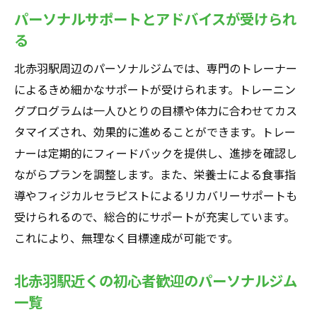
パーソナルサポートとアドバイスが受けられ
選び方
る
上級者向け専門指導北赤羽駅近くのパーソナル
ジムで目標達成
北赤羽駅周辺のパーソナルジムでは、専門のトレーナー
上級者向けの高度なトレーニング指導
によるきめ細かなサポートが受けられます。トレーニン
グプログラムは一人ひとりの目標や体力に合わせてカス
専門知識豊富なトレーナーがいるジム
タマイズされ、効果的に進めることができます。トレー
上級者向けプログラムが充実したパーソナ
ナーは定期的にフィードバックを提供し、進捗を確認し
ルジム
ながらプランを調整します。また、栄養士による食事指
北赤羽駅周辺の上級者向けパーソナルジム
導やフィジカルセラピストによるリカバリーサポートも
一覧
受けられるので、総合的にサポートが充実しています。
目標達成のための専門指導が受けられるジ
これにより、無理なく目標達成が可能です。
ム
上級者が選ぶべきパーソナルジムのポイン
北赤羽駅近くの初心者歓迎のパーソナルジム
ト
一覧
ライフスタイルに合わせて選べる北赤羽駅周辺