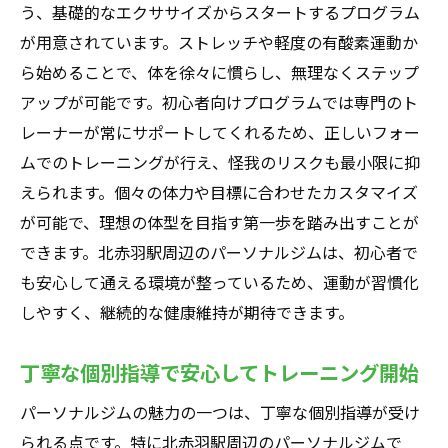
せるパーソナルジム
う、基礎的なエクササイズからスタートするプログラム
最新トレーニング機器が揃っているジム
が用意されています。ストレッチや軽度の有酸素運動か
効率的なトレーニングをサポートする機器
ら始めることで、体を徐々に慣らし、無理なくステップ
アップが可能です。初心者向けプログラムでは専門のト
最先端技術を導入したパーソナルジム
レーナーが常にサポートしてくれるため、正しいフォー
最新機器で理想の体型を目指す方法
ムでのトレーニングが行え、怪我のリスクも最小限に抑
トレーニング効果を最大化する最新設備
えられます。個々の体力や目標に合わせたカスタマイズ
北赤羽駅周辺の最新機器完備のパーソナル
が可能で、理想の体型を目指す第一歩を踏み出すことが
ジム
できます。北赤羽駅周辺のパーソナルジムは、初心者で
24時間営業で便利北赤羽駅周辺のパーソナルジ
も安心して通える環境が整っているため、運動が習慣化
ム紹介
しやすく、継続的な健康維持が期待できます。
24時間営業のパーソナルジムの魅力
時間に縛られないトレーニングが可能なジ
丁寧な個別指導で安心してトレーニング開始
ム
パーソナルジムの魅力の一つは、丁寧な個別指導が受け
24時間いつでも利用できるパーソナルジム
られる点です。特に北赤羽駅周辺のパーソナルジムで