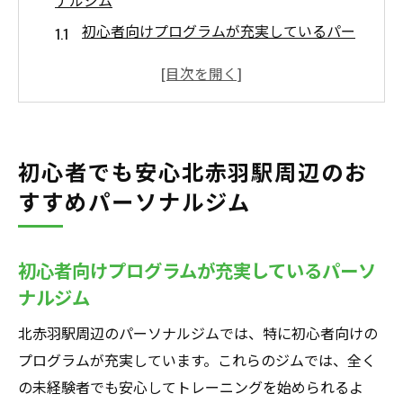
ナルジム
初心者向けプログラムが充実しているパー
ソナルジム
丁寧な個別指導で安心してトレーニング開
始
パーソナルサポートとアドバイスが受けら
初心者でも安心北赤羽駅周辺のお
れる
すすめパーソナルジム
北赤羽駅近くの初心者歓迎のパーソナルジ
ム一覧
トレーナーが親切なパーソナルジムの選び
初心者向けプログラムが充実しているパーソ
方
ナルジム
初心者が安心して通えるパーソナルジムの
北赤羽駅周辺のパーソナルジムでは、特に初心者向けの
特徴
プログラムが充実しています。これらのジムでは、全く
最新機器完備北赤羽駅近くで理想の体型を目指
の未経験者でも安心してトレーニングを始められるよ