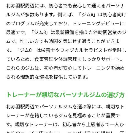
北赤羽駅周辺には、初心者でも安心して通えるパーソナ
のパーソナルジム
ルジムが多数あります。例えば、「ジムA」は初心者向け
ライフスタイルに合わせたジムの選び方
のプログラムが充実しており、トレーニングデビューに
忙しい人でも通いやすいパーソナルジム
最適です。「ジムB」は最新設備を揃えた24時間営業のジ
パーソナルジム選びの基準とポイント
ムで、忙しい方でも時間を気にせず通うことができま
北赤羽駅近くのライフスタイルに合わせた
す。「ジムC」は栄養士やフィジカルセラピストが常駐し
ジム
ているため、食事管理や体調管理もしっかりサポート。
これらのジムは、初心者が安心してトレーニングを始め
柔軟なスケジュール対応のパーソナルジム
られる理想的な環境を提供しています。
ライフスタイルに合わせてジムを選ぶメリ
ット
トレーナーが親切なパーソナルジムの選び方
多様なニーズに応える北赤羽駅近くのパーソナ
ルジム情報
北赤羽駅周辺でパーソナルジムを選ぶ際には、親切なト
レーナーが在籍しているジムを見極めることが重要で
多様なトレーニングニーズに対応するジム
す。親切なトレーナーは、初心者から上級者まで一人ひ
パーソナルジムの多様なプログラム内容