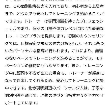
忙しい方におすすめの24時間営業ジム
は、この個別指導に力を入れており、初心者から上級者
北赤羽駅近くの便利な24時間営業パーソナ
まで、どなたでも安心してトレーニングを始めることが
ルジム
できます。トレーナーは専門知識を持ったプロフェッシ
ョナルであり、個々の目標や体力レベルに応じた最適な
仕事後でも通える24時間営業のジム一覧
トレーニングプランを提供します。初回のカウンセリン
女性専用あり北赤羽駅周辺のパーソナルジムで
グでは、目標設定や現状の体力分析を行い、それに基づ
安心トレーニング
いたパーソナルな指導が行われます。これにより、無理
女性専用パーソナルジムの特徴
のないペースでトレーニングを進めることができ、モチ
女性が安心して通えるジムの条件
ベーションの維持にもつながります。また、トレーニン
女性トレーナーがいるパーソナルジム
グ中に疑問や不安が生じた場合も、トレーナーが親身に
北赤羽駅周辺の女性専用パーソナルジム一
なって対応してくれるため、安心してトレーニングに集
覧
中できます。北赤羽駅周辺のパーソナルジムは、丁寧な
女性向けトレーニングプログラムを提供す
個別指導を通じて、理想の体型を目指す方々を全力でサ
るジム
ポートしています。
女性が快適に利用できるパーソナルジムの