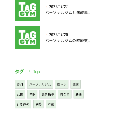
2026/07/27
パーソナルジムと無酸素運動で東京都北区西多摩郡奥多摩町で理想の体を目指す方法
2026/07/20
パーソナルジムの継続支援で習慣化と効果実感を叶える仕組み徹底解説
タグ
Tags
赤羽
パーソナルジム
筋トレ
健康
女性
体験
食事指導
肩こり
腰痛
引き締め
姿勢
お腹