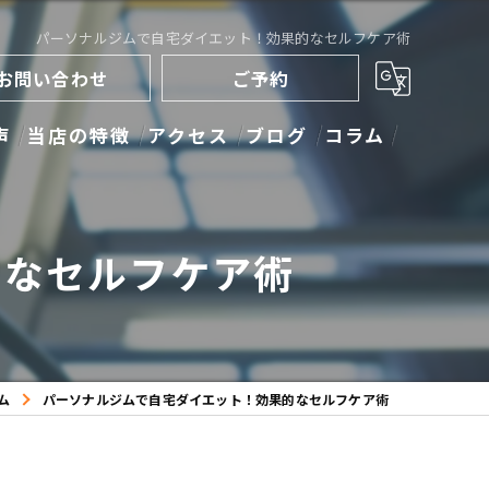
パーソナルジムで自宅ダイエット！効果的なセルフケア術
お問い合わせ
ご予約
声
当店の特徴
アクセス
ブログ
コラム
ストレッチ
的なセルフケア術
トレーニング
ダイエット
キックボクシング
ム
パーソナルジムで自宅ダイエット！効果的なセルフケア術
ボディメイク