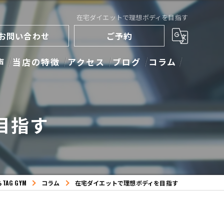
在宅ダイエットで理想ボディを目指す
お問い合わせ
ご予約
声
当店の特徴
アクセス
ブログ
コラム
ストレッチ
目指す
トレーニング
ダイエット
キックボクシング
AG GYM
コラム
在宅ダイエットで理想ボディを目指す
ボディメイク