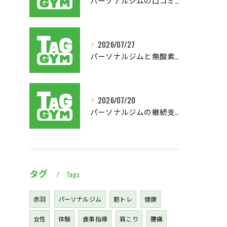
パーソナルジムの口コミから見る後悔しない選び方と実体験を徹底比較
2026/07/27
パーソナルジムと無酸素運動で東京都北区西多摩郡奥多摩町で理想の体を目指す方法
2026/07/20
パーソナルジムの継続支援で習慣化と効果実感を叶える仕組み徹底解説
タグ
Tags
赤羽
パーソナルジム
筋トレ
健康
女性
体験
食事指導
肩こり
腰痛