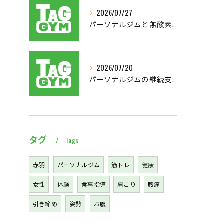
2026/07/27
パーソナルジムと無酸素運動で東京都北区西多摩郡奥多摩町で理想の体を目指す方法
2026/07/20
パーソナルジムの継続支援で習慣化と効果実感を叶える仕組み徹底解説
タグ
Tags
赤羽
パーソナルジム
筋トレ
健康
女性
体験
食事指導
肩こり
腰痛
引き締め
姿勢
お腹